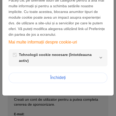
Faceți clic pe diferitele titluri de categorie pentru a afla mai
multe informații și pentru a schimba setările noastre
E-mail:
implicite. Cu toate acestea, blocarea anumitor tipuri de
module cookie poate avea un impact asupra experienței
dvs. de utilizare a site-ului și a serviciilor pe care le putem
Parola:
oferi. Vă puteți modifica alegerea utilizând link-ul Preferințe
visibility
din partea de jos a ecranului.
Mai multe informații despre cookie-uri
V-ati pierdut parola?
Tehnologii cookie necesare (întotdeauna
Conectare
activ)
Închideți
Creați un cont nou
Creati un cont de utilizator pentru a putea completa
cererea de sponsorizare.
E-mail: