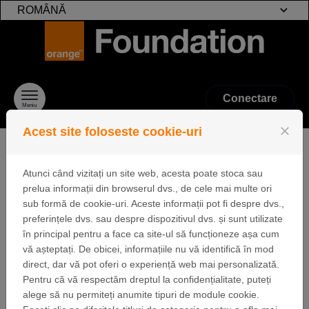
ROMÂNĂ
Treci la conținut
Conectare
Meniu
close
Acest site foloseste cookie-uri
Atunci când vizitați un site web, acesta poate stoca sau
Identificare
prelua informații din browserul dvs., de cele mai multe ori
sub formă de cookie-uri. Aceste informații pot fi despre dvs.,
preferințele dvs. sau despre dispozitivul dvs. și sunt utilizate
în principal pentru a face ca site-ul să funcționeze așa cum
vă așteptați. De obicei, informațiile nu vă identifică în mod
Conectați-vă
direct, dar vă pot oferi o experiență web mai personalizată.
Daca aveti deja cont de utilizator Fundația Orange,
Pentru că vă respectăm dreptul la confidențialitate, puteți
introduceti mai jos adresa de e-mail si parola
alege să nu permiteți anumite tipuri de module cookie.
corespunzatoare.