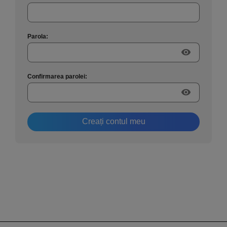
Parola:
visibility
Confirmarea parolei:
visibility
Creați contul meu